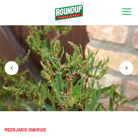
TERUG NAAR OVERZICHT
MEERJARIG ONKRUID