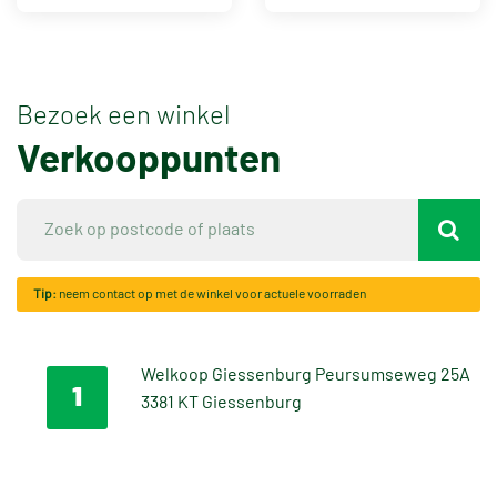
Bezoek een winkel
Verkooppunten
Tip:
neem contact op met de winkel voor actuele voorraden
Welkoop Giessenburg Peursumseweg 25A
1
3381 KT Giessenburg
Bekijk route
Bekijk website
+31184659026