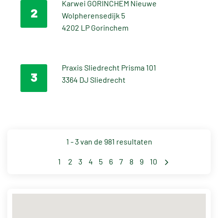
Karwei GORINCHEM Nieuwe
2
Wolpherensedijk 5
4202 LP Gorinchem
Bekijk route
Bekijk website
+31183690070
Praxis Sliedrecht Prisma 101
3
3364 DJ Sliedrecht
Bekijk route
Bekijk website
+31184493444
1 -
3
van de 981 resultaten
1
2
3
4
5
6
7
8
9
10