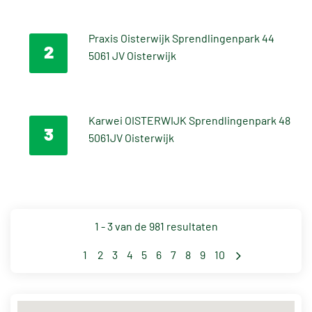
Bekijk route
Bekijk website
+31135282363
Praxis Oisterwijk Sprendlingenpark 44
2
5061 JV Oisterwijk
Bekijk route
Bekijk website
+31135210266
Karwei OISTERWIJK Sprendlingenpark 48
3
5061JV Oisterwijk
Bekijk route
Bekijk website
+31135212292
1 -
3
van de 981 resultaten
1
2
3
4
5
6
7
8
9
10