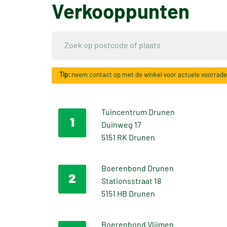
Verkooppunten
Tip:
neem contact op met de winkel voor actuele voorrad
Tuincentrum Drunen
1
Duinweg 17
5151 RK Drunen
Boerenbond Drunen
2
Stationsstraat 18
5151 HB Drunen
Boerenbond Vlijmen