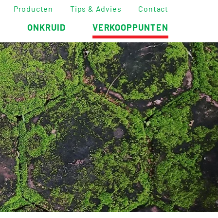
Producten
Tips & Advies
Contact
E
ONKRUID
VERKOOPPUNTEN
t