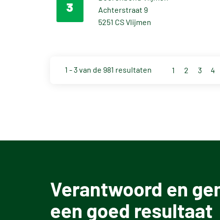
3
Achterstraat 9
5251 CS Vlijmen
1 -
3
van de 981 resultaten
1
2
3
4
Verantwoord en gem
een goed resultaat