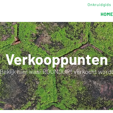
Onkruidgids
HOM
Verkooppunten
Bekijk hier waar ROUNDUP® verkocht word