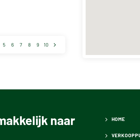
Bekijk website
+31735112540
5
6
7
8
9
10
akkelijk naar
HOME
VERKOOPP